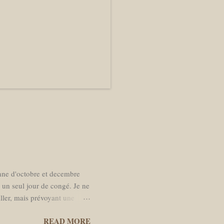
enne d'octobre et decembre
s un seul jour de congé. Je ne
iller, mais prévoyant une
r à Amsterdam. La date de
READ MORE
s de moins en moins l’envie