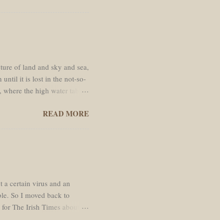
 temps dans des bars. Je
s moi. J'ai rempli mon sac à
is dirigé vers la Brèche de
cture of land and sky and sea,
ntil it is lost in the not-so-
, where the high water table
passed through. Like every
READ MORE
ed straight line south across
y the hot and shimmering air.
ere cauliflower cumulous
k mud of newly ploughed padi
ran...
t a certain virus and an
ble. So I moved back to
e for The Irish Times about
ywalled.