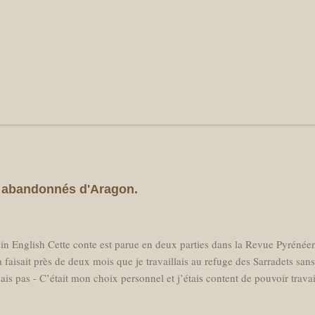
es abandonnés d'Aragon.
 in English Cette conte est parue en deux parties dans la Revue Pyréné
 faisait près de deux mois que je travaillais au refuge des Sarradets san
ais pas - C’était mon choix personnel et j’étais content de pouvoir trava
essaire en milieu de saison, j'avais réservé un billet d'avion pour parti
prochant, loin d’avoir hâte de retrouver des amis aux Pays Bas je sentai