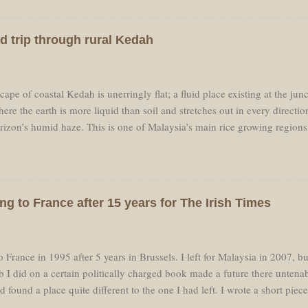
er à la "civilisation." Je ne voulais pas voir des voitures, ni passer mon
ster dans les Pyrénées. C'est donc ce que j'ai fait et l'avion est parti san
d trip through rural Kedah
tout le nécessaire pour une randonnée à travers les montagnes et je me su
’étais rodé à cette courte montée d'environ deux cent ...
ape of coastal Kedah is unerringly flat; a fluid place existing at the jun
ere the earth is more liquid than soil and stretches out in every direction u
orizon’s humid haze. This is one of Malaysia’s main rice growing regions
els the landscape flat. Alor Star, the principal town of Kedah, is easily 
n in Kedah it is a sleepy uneventful place. The K1 cuts a narrow two-lan
t landscape like an exercise in perspective, the vanishing point blurred b
as light. My car moved over the tabletop flatness of this water-world wh
ng to France after 15 years for The Irish Times
e reflected in the perfect mirrors of canals and flooded fields. The dar
ne and sparkled wetly under the sun. Other fields were filled with the vib
 France in 1995 after 5 years in Brussels. I left for Malaysia in 2007, bu
ob I did on a certain politically charged book made a future there untena
 found a place quite different to the one I had left. I wrote a short piec
he changes I have noticed since I moved back, but unfortunately it is pa