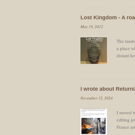
de retourn
voulais re
Lost Kingdom - A roa
dos avec 
May 19, 2012
Roland. J
The landsc
a place wh
distant h
spirit-lev
other tow
the sunli
Traffic w
I wrote about Returni
clouds ar
November 12, 2024
fields sho
I moved to
editing j
France and
some of t