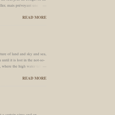
iller, mais prévoyant une
r à Amsterdam. La date de
READ MORE
s de moins en moins l’envie
 temps dans des bars. Je
s moi. J'ai rempli mon sac à
is dirigé vers la Brèche de
cture of land and sky and sea,
ntil it is lost in the not-so-
, where the high water table
passed through. Like every
READ MORE
ed straight line south across
y the hot and shimmering air.
ere cauliflower cumulous
k mud of newly ploughed padi
ran...
t a certain virus and an