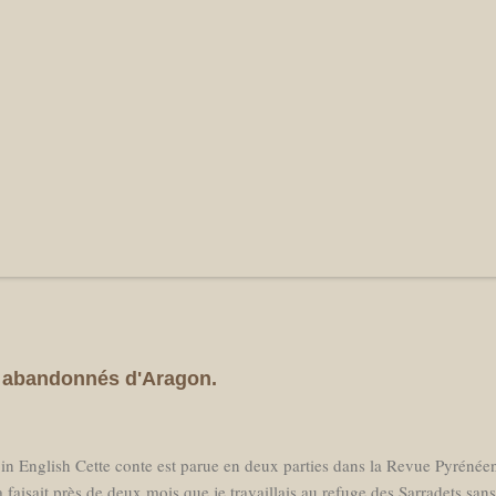
es abandonnés d'Aragon.
 in English Cette conte est parue en deux parties dans la Revue Pyréné
 faisait près de deux mois que je travaillais au refuge des Sarradets san