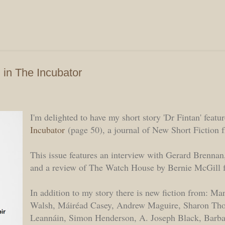
Skip to main content
d in The Incubator
I'm delighted to have my short story 'Dr Fintan' featu
Incubator
(page 50), a journal of New Short Fiction 
This issue features an interview with Gerard Brennan
and a review of The Watch House by Bernie McGill 
In addition to my story there is new fiction from: Ma
Walsh, Máiréad Casey, Andrew Maguire, Sharon Th
Leannáin, Simon Henderson, A. Joseph Black, Barba