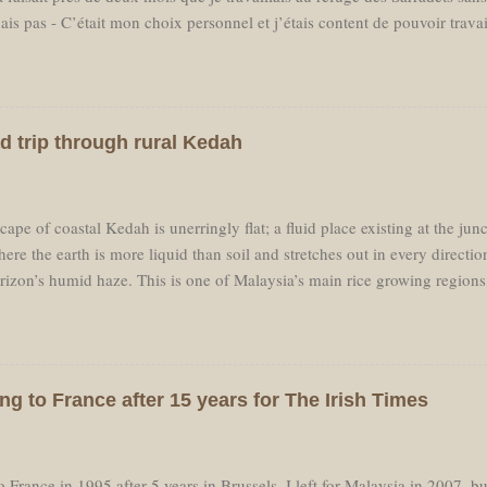
ais pas - C’était mon choix personnel et j’étais content de pouvoir trava
essaire en milieu de saison, j'avais réservé un billet d'avion pour parti
prochant, loin d’avoir hâte de retrouver des amis aux Pays Bas je sentai
er à la "civilisation." Je ne voulais pas voir des voitures, ni passer mon
ster dans les Pyrénées. C'est donc ce que j'ai fait et l'avion est parti san
d trip through rural Kedah
tout le nécessaire pour une randonnée à travers les montagnes et je me su
’étais rodé à cette courte montée d'environ deux cent ...
ape of coastal Kedah is unerringly flat; a fluid place existing at the jun
ere the earth is more liquid than soil and stretches out in every direction u
orizon’s humid haze. This is one of Malaysia’s main rice growing regions
els the landscape flat. Alor Star, the principal town of Kedah, is easily 
n in Kedah it is a sleepy uneventful place. The K1 cuts a narrow two-lan
t landscape like an exercise in perspective, the vanishing point blurred b
as light. My car moved over the tabletop flatness of this water-world wh
ng to France after 15 years for The Irish Times
e reflected in the perfect mirrors of canals and flooded fields. The dar
ne and sparkled wetly under the sun. Other fields were filled with the vib
 France in 1995 after 5 years in Brussels. I left for Malaysia in 2007, bu