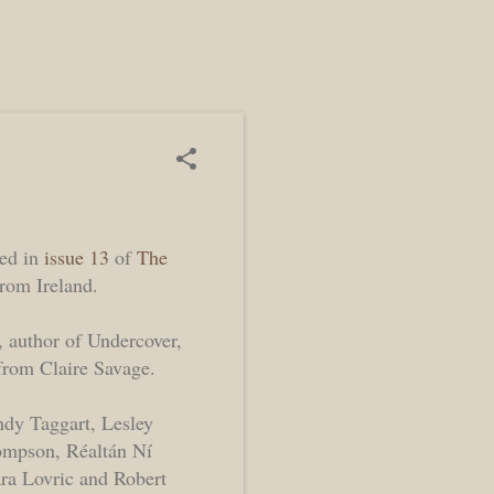
red in
issue 13
of
The
from Ireland.
, author of Undercover,
from Claire Savage.
ndy Taggart, Lesley
ompson, Réaltán Ní
ra Lovric and Robert