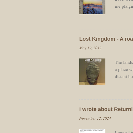
me plaign
pause néc
départ ap
de retourn
voulais re
Lost Kingdom - A roa
dos avec 
May 19, 2012
Roland. J
The landsc
a place wh
distant h
spirit-lev
other tow
the sunli
Traffic w
I wrote about Returni
clouds ar
November 12, 2024
fields sho
I moved to